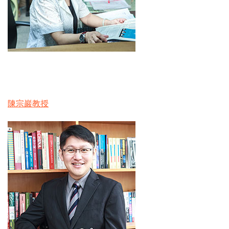
陳宗巖教授