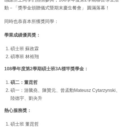
動－「獎學金頒贈儀式暨期末慶生餐會」 圓滿落幕！
同時也恭喜本所獲獎同學：
學業成績優異獎：
碩士班 蘇政霖
碩專班 林裕翔
108學年度第2學期碩士班3A標竿獎學金：
碩二：董昆哲
碩一：游騰堯、陳贊元、曾孟勳Mateusz Cytarzynski、
陸德宇、劉夬升
熱心服務獎：
碩士班 董昆哲