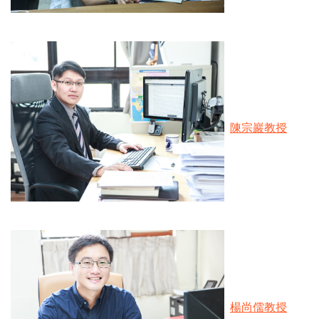
陳宗巖教授
楊尚儒教授