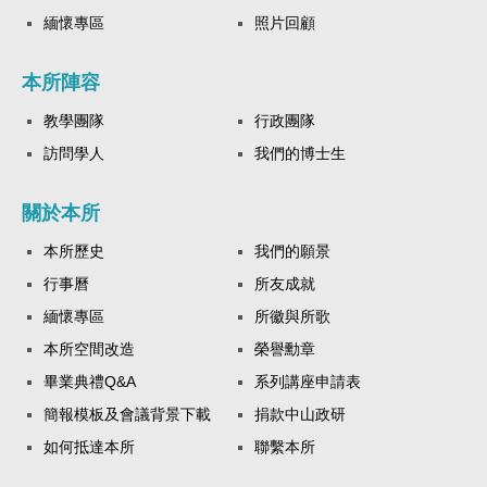
緬懷專區
照片回顧
本所陣容
教學團隊
行政團隊
訪問學人
我們的博士生
關於本所
本所歷史
我們的願景
行事曆
所友成就
緬懷專區
所徽與所歌
本所空間改造
榮譽勳章
畢業典禮Q&A
系列講座申請表
簡報模板及會議背景下載
捐款中山政研
如何抵達本所
聯繫本所