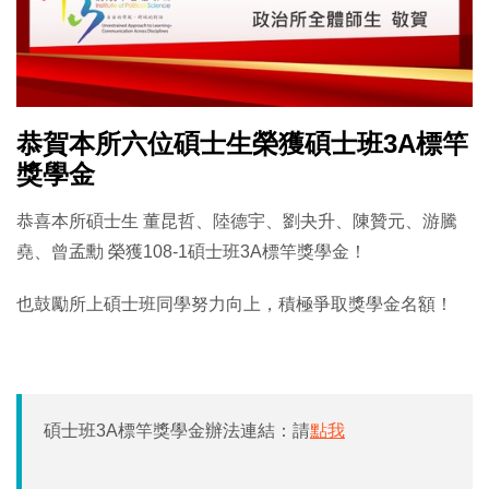
恭賀本所六位碩士生榮獲碩士班3A標竿
獎學金
恭喜本所碩士生 董昆哲、陸德宇、劉夬升、陳贊元、游騰
堯、曾孟勳 榮獲108-1碩士班3A標竿獎學金！
也鼓勵所上碩士班同學努力向上，積極爭取獎學金名額！
碩士班3A標竿獎學金辦法連結：請
點我