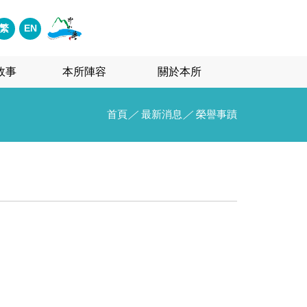
繁
EN
故事
本所陣容
關於本所
首頁
／
最新消息
／
榮譽事蹟