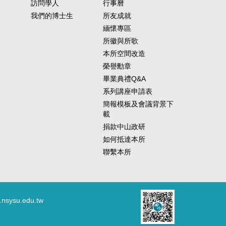
訪問學人
行事曆
我們的博士生
所友成就
緬懷專區
所徽與所歌
本所空間改造
榮譽勳章
畢業典禮Q&A
系列講座申請表
簡報模板及會議背景下
載
捐款中山政研
如何抵達本所
聯繫本所
.nsysu.edu.tw