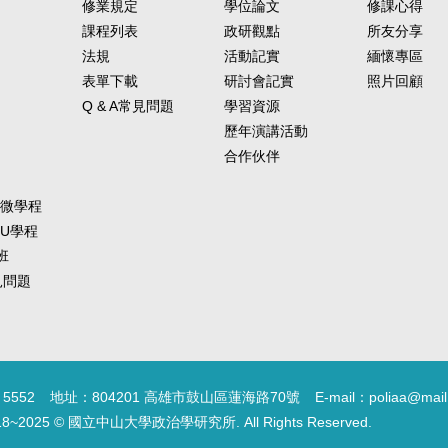
修業規定
學位論文
修課心得
課程列表
政研觀點
所友分享
法規
活動記實
緬懷專區
表單下載
研討會記實
照片回顧
Q & A常見問題
學習資源
歷年演講活動
合作伙伴
-微學程
-U學程
班
常見問題
5552
地址：804201 高雄市鼓山區蓮海路70號
E-mail：poliaa@mail
18~2025 © 國立中山大學政治學研究所. All Rights Reserved.