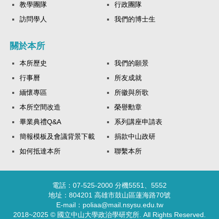
教學團隊
行政團隊
訪問學人
我們的博士生
關於本所
本所歷史
我們的願景
行事曆
所友成就
緬懷專區
所徽與所歌
本所空間改造
榮譽勳章
畢業典禮Q&A
系列講座申請表
簡報模板及會議背景下載
捐款中山政研
如何抵達本所
聯繫本所
電話：07-525-2000 分機5551、5552
地址：804201 高雄市鼓山區蓮海路70號
E-mail：poliaa@mail.nsysu.edu.tw
2018~2025 © 國立中山大學政治學研究所. All Rights Reserved.