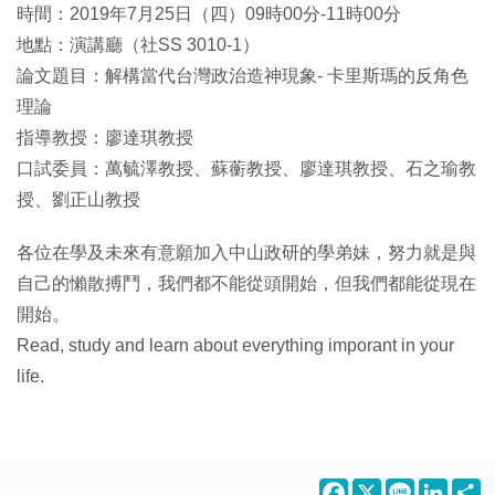
​時間：2019年7月25日（四）09時00分-11時00分
地點：演講廳（社SS 3010-1）
論文題目：解構當代台灣政治造神現象- 卡里斯瑪的反角色
理論
指導教授：廖達琪教授
口試委員：萬毓澤教授、蘇蘅教授、廖達琪教授、石之瑜教
授、劉正山教授
各位在學及未來有意願加入中山政研的學弟妹，努力就是與
自己的懶散搏鬥，我們都不能從頭開始，但我們都能從現在
開始。
Read, study and learn about everything imporant in your
life.
Facebook
X
Line
LinkedI
S