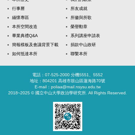
行事曆
所友成就
緬懷專區
所徽與所歌
本所空間改造
榮譽勳章
畢業典禮Q&A
系列講座申請表
簡報模板及會議背景下載
捐款中山政研
如何抵達本所
聯繫本所
電話：07-525-2000 分機5551、5552
地址：804201 高雄市鼓山區蓮海路70號
E-mail：poliaa@mail.nsysu.edu.tw
2018~2025 © 國立中山大學政治學研究所. All Rights Reserved.