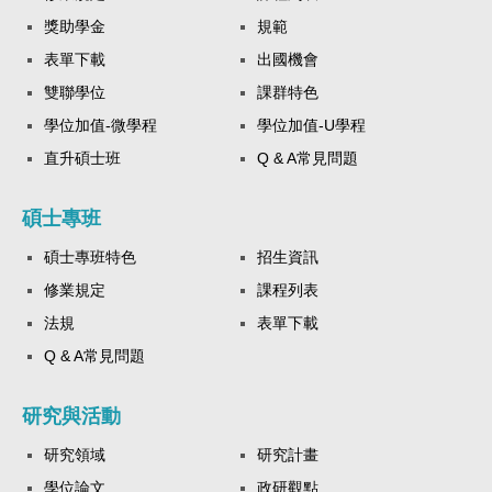
獎助學金
規範
表單下載
出國機會
雙聯學位
課群特色
學位加值-微學程
學位加值-U學程
直升碩士班
Q & A常見問題
碩士專班
碩士專班特色
招生資訊
修業規定
課程列表
法規
表單下載
Q & A常見問題
研究與活動
研究領域
研究計畫
學位論文
政研觀點