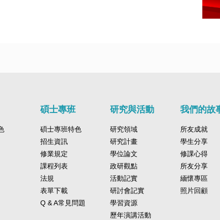
碩士專班
研究與活動
我們的故
色
碩士專班特色
研究領域
所友成就
招生資訊
研究計畫
學生分享
修業規定
學位論文
修課心得
課程列表
政研觀點
所友分享
法規
活動記實
緬懷專區
表單下載
研討會記實
照片回顧
Q & A常見問題
學習資源
歷年演講活動