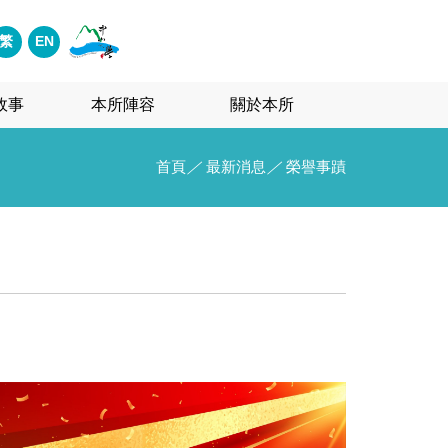
繁
EN
故事
本所陣容
關於本所
首頁
／
最新消息
／
榮譽事蹟