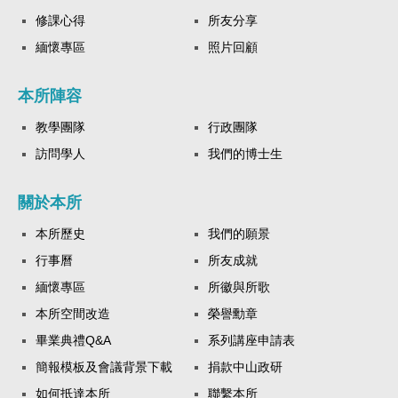
修課心得
所友分享
緬懷專區
照片回顧
本所陣容
教學團隊
行政團隊
訪問學人
我們的博士生
關於本所
本所歷史
我們的願景
行事曆
所友成就
緬懷專區
所徽與所歌
本所空間改造
榮譽勳章
畢業典禮Q&A
系列講座申請表
簡報模板及會議背景下載
捐款中山政研
如何抵達本所
聯繫本所