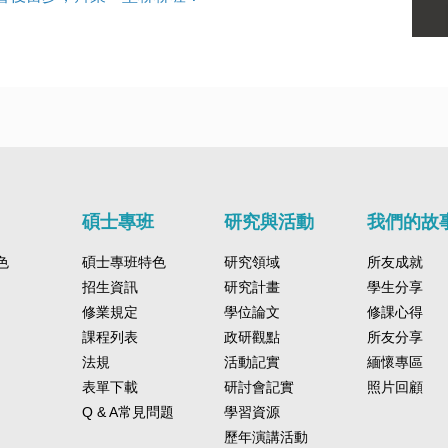
碩士專班
研究與活動
我們的故
色
碩士專班特色
研究領域
所友成就
招生資訊
研究計畫
學生分享
修業規定
學位論文
修課心得
課程列表
政研觀點
所友分享
法規
活動記實
緬懷專區
表單下載
研討會記實
照片回顧
Q & A常見問題
學習資源
歷年演講活動