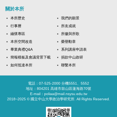
關於本所
本所歷史
我們的願景
行事曆
所友成就
緬懷專區
所徽與所歌
本所空間改造
榮譽勳章
畢業典禮Q&A
系列講座申請表
簡報模板及會議背景下載
捐款中山政研
如何抵達本所
聯繫本所
電話：07-525-2000 分機5551、5552
地址：804201 高雄市鼓山區蓮海路70號
E-mail：poliaa@mail.nsysu.edu.tw
2018~2025 © 國立中山大學政治學研究所. All Rights Reserved.