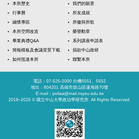
本所歷史
我們的願景
行事曆
所友成就
緬懷專區
所徽與所歌
本所空間改造
榮譽勳章
畢業典禮Q&A
系列講座申請表
簡報模板及會議背景下載
捐款中山政研
如何抵達本所
聯繫本所
電話：07-525-2000 分機5551、5552
地址：804201 高雄市鼓山區蓮海路70號
E-mail：poliaa@mail.nsysu.edu.tw
2018~2025 © 國立中山大學政治學研究所. All Rights Reserved.