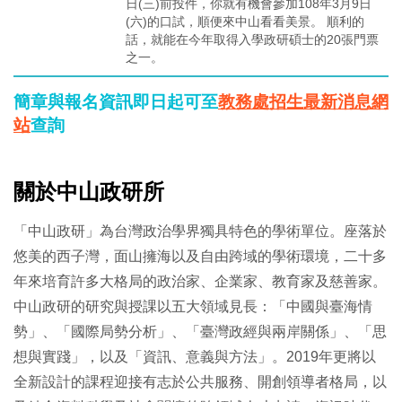
日(三)前投件，你就有機會參加108年3月9日
(六)的口試，順便來中山看看美景。 順利的
話，就能在今年取得入學政研碩士的20張門票
之一。
簡章與報名資訊即日起可至
教務處招生最新消息網
站
查詢
關於中山政研所
「中山政研」為台灣政治學界獨具特色的學術單位。座落於
悠美的西子灣，面山擁海以及自由跨域的學術環境，二十多
年來培育許多大格局的政治家、企業家、教育家及慈善家。
中山政研的研究與授課以五大領域見長：「中國與臺海情
勢」、「國際局勢分析」、「臺灣政經與兩岸關係」、「思
想與實踐」，以及「資訊、意義與方法」。2019年更將以
全新設計的課程迎接有志於公共服務、開創領導者格局，以