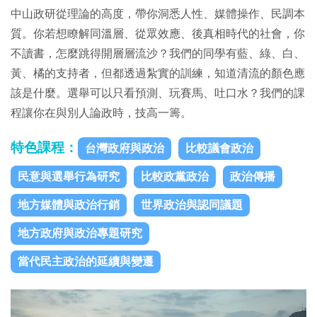
中山政研從理論的高度，帶你洞悉人性、媒體操作、民調本
質。你若想瞭解同溫層、從眾效應、後真相時代的社會，你
不讀書，怎麼跳得開層層流沙？我們的同學有藍、綠、白、
黃、橘的支持者，但都透過紮實的訓練，知道清流的顏色應
該是什麼。選舉可以只看預測、玩賽馬、吐口水？我們的課
程讓你在與別人論政時，技高一籌。
特色課程：
台灣政府與政治
比較議會政治
民意與選舉行為研究
比較政黨政治
政治傳播
地方媒體與政治行銷
世界政治與認同議題
地方政府與政治專題研究
當代民主政治的延續與變遷