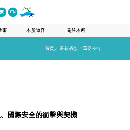
繁
EN
故事
本所陣容
關於本所
首頁
／
最新消息
／
重要公告
理、國際安全的衝擊與契機