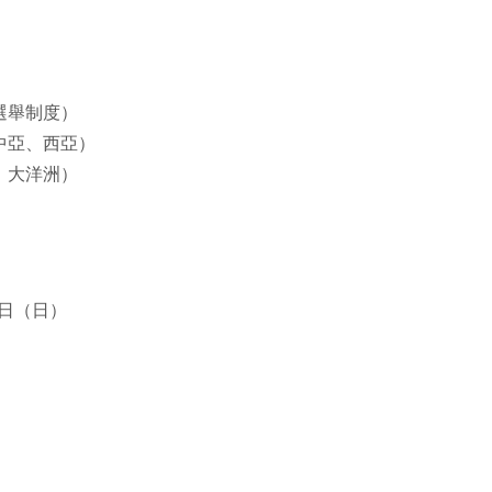
選舉制度）
中亞、西亞）
、⼤洋洲）
7 ⽇（⽇）