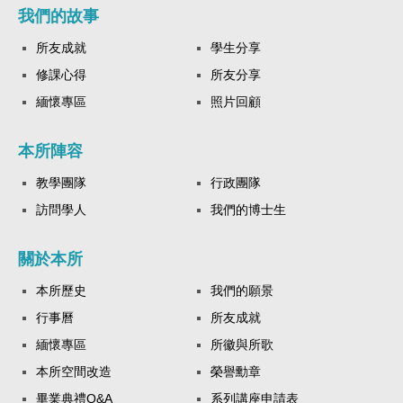
我們的故事
所友成就
學生分享
修課心得
所友分享
緬懷專區
照片回顧
本所陣容
教學團隊
行政團隊
訪問學人
我們的博士生
關於本所
本所歷史
我們的願景
行事曆
所友成就
緬懷專區
所徽與所歌
本所空間改造
榮譽勳章
畢業典禮Q&A
系列講座申請表