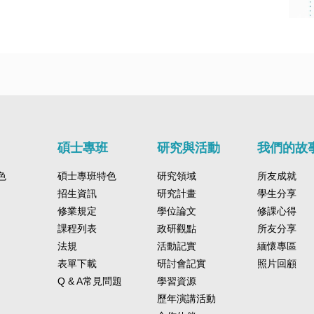
碩士專班
研究與活動
我們的故
色
碩士專班特色
研究領域
所友成就
招生資訊
研究計畫
學生分享
修業規定
學位論文
修課心得
課程列表
政研觀點
所友分享
法規
活動記實
緬懷專區
表單下載
研討會記實
照片回顧
Q & A常見問題
學習資源
歷年演講活動