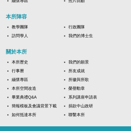
緬懷專區
照片回顧
本所陣容
教學團隊
行政團隊
訪問學人
我們的博士生
關於本所
本所歷史
我們的願景
行事曆
所友成就
緬懷專區
所徽與所歌
本所空間改造
榮譽勳章
畢業典禮Q&A
系列講座申請表
簡報模板及會議背景下載
捐款中山政研
如何抵達本所
聯繫本所