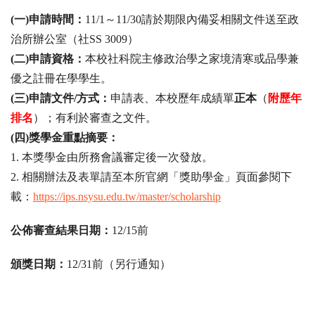
(
一)申請時間：
11/1
～
11/30
請於期限內備妥相關文件送
至政
治所辦公室（社SS 3009）
(
二)申請資格：
本校社科院主修政治學之家境清寒或品學兼
優之註
冊在學學生。
(
三)申請文件/方式：
申請表、本校歷年成績單
正本
（
附歷年
排名
）；有利於審查之文件。
(
四)獎學金重點摘要：
1.
本獎學金由所務會議審定後一次發放。
2.
相關辦法及表單請至本所官網「獎助學金」頁面參閱下
載：
http
s://ips.nsysu.edu.tw/master/
scholarship
公佈審查結果日期：
12/15
前
頒獎日期：
12/31
前（另行通知）