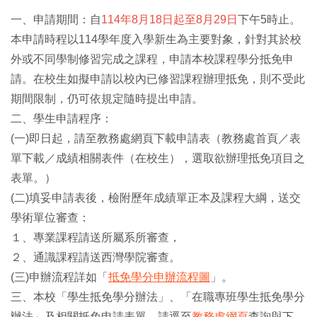
一、申請期間：自
114年8月18日起至8月29日
下午5時止。
本申請時程以114學年度入學新生為主要對象，針對其於校
外或不同學制修習完成之課程，申請本校課程學分抵免申
請。在校生如擬申請以校內已修習課程辦理抵免，則不受此
期間限制，仍可依規定隨時提出申請。
二、學生申請程序：
(一)即日起，請至教務處網頁下載申請表（教務處首頁／表
單下載／成績相關表件（在校生），選取欲辦理抵免項目之
表單。）
(二)填妥申請表後，檢附歷年成績單正本及課程大綱，送交
學術單位審查：
１、專業課程請送所屬系所審查，
２、通識課程請送西灣學院審查。
(三)申辦流程詳如「
抵免學分申辦流程圖
」。
三、本校「學生抵免學分辦法」、「在職專班學生抵免學分
辦法」及相關抵免申請表單，請逕至
教務處網頁
查詢與下