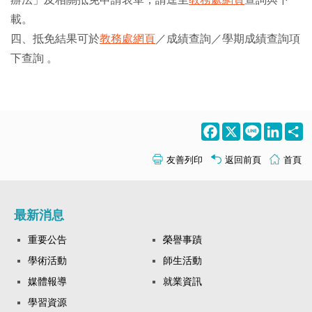
載。
四、抵免結果可於
教務處網頁
／成績查詢／學期成績查詢項
下查詢 。
Facebook
X
Line
LinkedI
S
友善列印
返回前頁
首頁
最新消息
重要公告
榮譽事蹟
學術活動
師生活動
媒體報導
就業資訊
學習資源