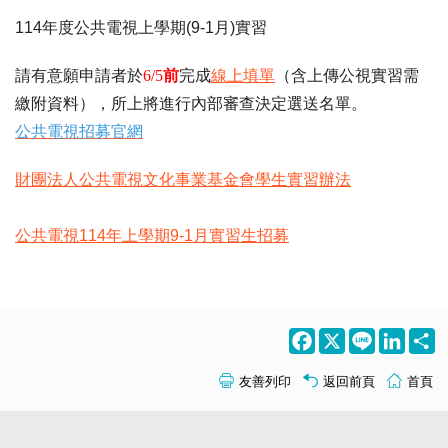
114年度公共電視上學期(9-1月)實習
請有意願申請者於
6/5
前
完成
線上填單
（
含上傳公視實習需
繳附資料），所上將進行內部審查決定選送名單。
公共電視招募官
網
財團法人公共電視文化事業基金會學生實習辦法
公共電視114年上學期9-1月實習生招募
Facebook
X
Line
LinkedI
S
友善列印
返回前頁
首頁