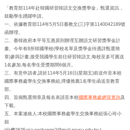
「教育部114年赴韓國研習韓語文交換獎學金」甄選資訊，
鼓勵學生踴躍申請。
一、依據教育部114年5月5日臺教文(三)字第1140042189號
函辦理。
二、臺韓政府本平等互惠原則辦理互贈語文研習獎學金計
畫。今年有8所韓國學校(學校名單及獎學金待遇詳甄選簡
章)參與計畫,接受我國學生前往研習韓語文,每校至多可薦送
1名參加,每名學生受獎期間6個月。
三、有意申請者,請於114年5月16日(星期五)前送件至本校
國際事務處學生交換事務組,擇優推薦1名學生函送至教育
部。
四、旨揭甄選簡章及報名表請至本校
國際事務處網頁查詢
及
下載。
五、本案連絡人:本校國際事務處學生交換事務組張心玲小
姐
(分機2635;oia.exchange2@mail.nsysu.edu.tw )。