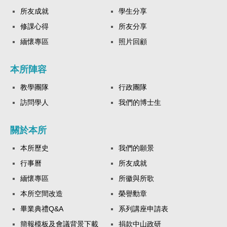
所友成就
學生分享
修課心得
所友分享
緬懷專區
照片回顧
本所陣容
教學團隊
行政團隊
訪問學人
我們的博士生
關於本所
本所歷史
我們的願景
行事曆
所友成就
緬懷專區
所徽與所歌
本所空間改造
榮譽勳章
畢業典禮Q&A
系列講座申請表
簡報模板及會議背景下載
捐款中山政研