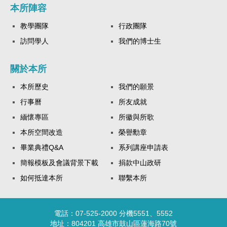
本所陣容
教學團隊
行政團隊
訪問學人
我們的博士生
關於本所
本所歷史
我們的願景
行事曆
所友成就
緬懷專區
所徽與所歌
本所空間改造
榮譽勳章
畢業典禮Q&A
系列講座申請表
簡報模板及會議背景下載
捐款中山政研
如何抵達本所
聯繫本所
電話：07-525-2000 分機5551、5552
地址：804201 高雄市鼓山區蓮海路70號