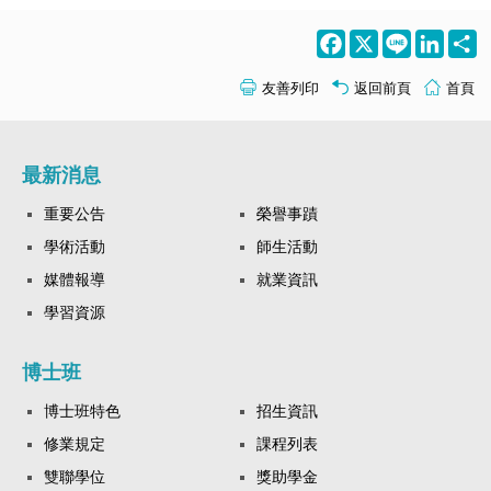
Facebook
X
Line
LinkedI
S
友善列印
返回前頁
首頁
最新消息
重要公告
榮譽事蹟
學術活動
師生活動
媒體報導
就業資訊
學習資源
博士班
博士班特色
招生資訊
修業規定
課程列表
雙聯學位
獎助學金