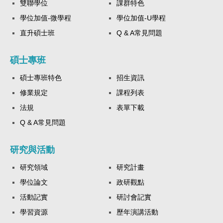
雙聯學位
課群特色
學位加值-微學程
學位加值-U學程
直升碩士班
Q & A常見問題
碩士專班
碩士專班特色
招生資訊
修業規定
課程列表
法規
表單下載
Q & A常見問題
研究與活動
研究領域
研究計畫
學位論文
政研觀點
活動記實
研討會記實
學習資源
歷年演講活動