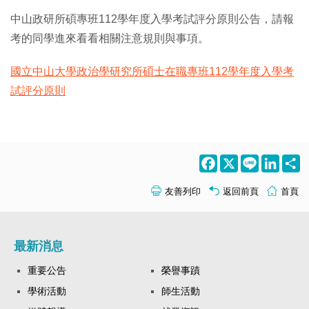
中山政研所碩專班112學年度入學考試評分原則公告，請報
考的同學進來看看相關注意規則與事項。
國立中山大學政治學研究所碩士在職專班112學年度入學考
試評分原則
Facebook
X
Line
LinkedI
S
友善列印
返回前頁
首頁
最新消息
重要公告
榮譽事蹟
學術活動
師生活動