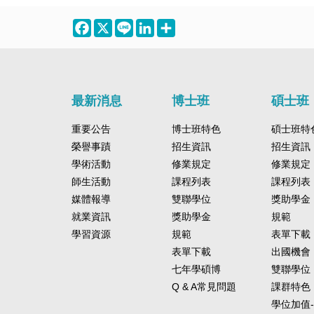
Facebook
X
Line
LinkedIn
Share
最新消息
博士班
碩士班
重要公告
博士班特色
碩士班特
榮譽事蹟
招生資訊
招生資訊
學術活動
修業規定
修業規定
師生活動
課程列表
課程列表
媒體報導
雙聯學位
獎助學金
就業資訊
獎助學金
規範
學習資源
規範
表單下載
表單下載
出國機會
七年學碩博
雙聯學位
Q & A常見問題
課群特色
學位加值