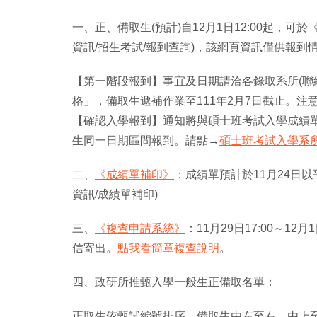
一、正、備取生(預計)自12月1日12:00起，可於
資訊/招生考試/報到查詢)，該網頁資訊僅供報到
【第一階段報到】事宜及日期請洽各錄取系所(聯
格」，備取生遞補作業至111年2月7日截止。注
【確認入學報到】通知將與碩士班考試入學成績單同
生同一日期區間報到。請點→
碩士班考試入學系
二、
《成績單補印》
：成績單預計於11月24日以平
資訊/成績單補印)
三、
《複查申請系統》
：11月29日17:00～1
信寄出。
點我看簡章複查說明
。
四、政研所推甄入學一般生正備取名單：
正取生依甄試編號排序，備取生由左至右，由上