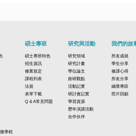
碩士專班
研究與活動
我們的故
色
碩士專班特色
研究領域
所友成就
招生資訊
研究計畫
學生分享
修業規定
學位論文
修課心得
課程列表
政研觀點
所友分享
法規
活動記實
緬懷專區
表單下載
研討會記實
照片回顧
Q & A常見問題
學習資源
歷年演講活動
合作伙伴
-微學程