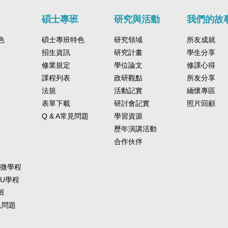
碩士專班
研究與活動
我們的故
色
碩士專班特色
研究領域
所友成就
招生資訊
研究計畫
學生分享
修業規定
學位論文
修課心得
課程列表
政研觀點
所友分享
法規
活動記實
緬懷專區
表單下載
研討會記實
照片回顧
Q & A常見問題
學習資源
歷年演講活動
合作伙伴
-微學程
-U學程
班
常見問題