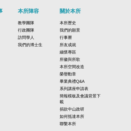
事
本所陣容
關於本所
教學團隊
本所歷史
行政團隊
我們的願景
訪問學人
行事曆
我們的博士生
所友成就
緬懷專區
所徽與所歌
本所空間改造
榮譽勳章
畢業典禮Q&A
系列講座申請表
簡報模板及會議背景下
載
捐款中山政研
如何抵達本所
聯繫本所