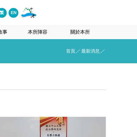
繁
EN
故事
本所陣容
關於本所
首頁
／
最新消息
／