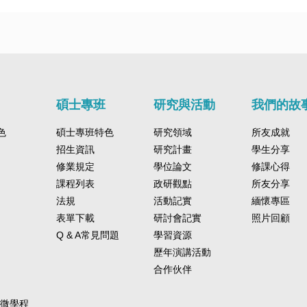
碩士專班
研究與活動
我們的故
色
碩士專班特色
研究領域
所友成就
招生資訊
研究計畫
學生分享
修業規定
學位論文
修課心得
課程列表
政研觀點
所友分享
法規
活動記實
緬懷專區
表單下載
研討會記實
照片回顧
Q & A常見問題
學習資源
歷年演講活動
合作伙伴
-微學程