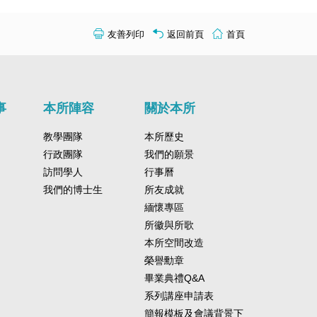
友善列印
返回前頁
首頁
事
本所陣容
關於本所
教學團隊
本所歷史
行政團隊
我們的願景
訪問學人
行事曆
我們的博士生
所友成就
緬懷專區
所徽與所歌
本所空間改造
榮譽勳章
畢業典禮Q&A
系列講座申請表
簡報模板及會議背景下