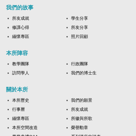
我們的故事
所友成就
學生分享
修課心得
所友分享
緬懷專區
照片回顧
本所陣容
教學團隊
行政團隊
訪問學人
我們的博士生
關於本所
本所歷史
我們的願景
行事曆
所友成就
緬懷專區
所徽與所歌
本所空間改造
榮譽勳章