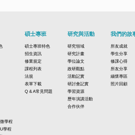
碩士專班
研究與活動
我們的故
色
碩士專班特色
研究領域
所友成就
招生資訊
研究計畫
學生分享
修業規定
學位論文
修課心得
課程列表
政研觀點
所友分享
法規
活動記實
緬懷專區
表單下載
研討會記實
照片回顧
Q & A常見問題
學習資源
歷年演講活動
合作伙伴
-微學程
-U學程