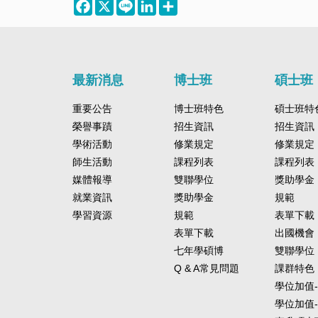
Facebook
X
Line
LinkedIn
Share
最新消息
博士班
碩士班
重要公告
博士班特色
碩士班特
榮譽事蹟
招生資訊
招生資訊
學術活動
修業規定
修業規定
師生活動
課程列表
課程列表
媒體報導
雙聯學位
獎助學金
就業資訊
獎助學金
規範
學習資源
規範
表單下載
表單下載
出國機會
七年學碩博
雙聯學位
Q & A常見問題
課群特色
學位加值
學位加值