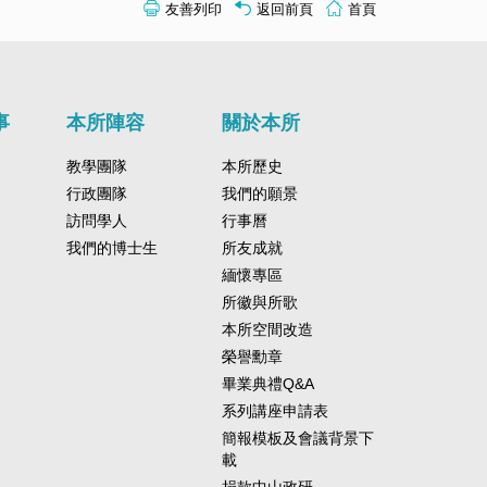
友善列印
返回前頁
首頁
事
本所陣容
關於本所
教學團隊
本所歷史
行政團隊
我們的願景
訪問學人
行事曆
我們的博士生
所友成就
緬懷專區
所徽與所歌
本所空間改造
榮譽勳章
畢業典禮Q&A
系列講座申請表
簡報模板及會議背景下
載