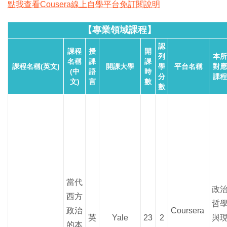
點我查看Cousera線上自學平台免訂閱說明
【專業領域課程】
認
課程
授
開
列
本所
名稱
課
課
課程名稱(英文)
開課大學
學
平台名稱
對應
(中
語
時
分
課程
文)
言
數
數
當代
政
西方
哲
政治
Coursera
英
Yale
23
2
與
的本