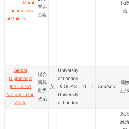
Moral
代
質與
Foundations
治
基礎
of Politics
Global
University
聯合
Diplomacy:
of London
國與
國
the United
英
& SOAS
11
1
Coursera
世界
組
Nations in the
University
政治
World
of London
政
經