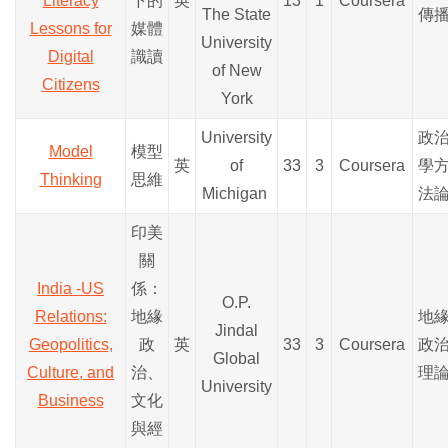
Literacy
下的
英
13
1
Coursera
The State
傳
Lessons for
媒體
University
Digital
識讀
of New
Citizens
York
University
政
Model
模型
英
of
33
3
Coursera
學
Thinking
思維
Michigan
法
印美
關
India -US
係：
O.P.
Relations:
地緣
地
Jindal
Geopolitics,
政
英
33
3
Coursera
政
Global
Culture, and
治、
理
University
Business
文化
與經