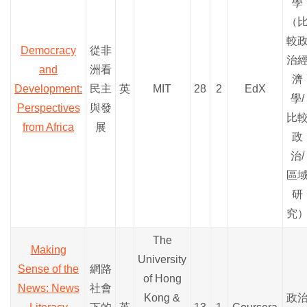
學
（
較
Democracy
從非
治
and
洲看
濟
Development:
民主
英
MIT
28
2
EdX
學/
Perspectives
與發
比
from Africa
展
政
治/
區
研
究
The
Making
University
Sense of the
網路
of Hong
News: News
社會
Kong &
政