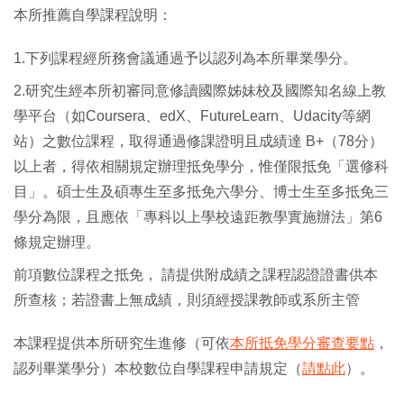
本所推薦自學課程說明：
1.下列課程經所務會議通過予以認列為本所畢業學分。
2.研究生經本所初審同意修讀國際姊妹校及國際知名線上教
學平台（如Coursera、edX、FutureLearn、Udacity等網
站）之數位課程，取得通過修課證明且成績達 B+（78分）
以上者，得依相關規定辦理抵免學分，惟僅限抵免「選修科
目」。碩士生及碩專生至多抵免六學分、博士生至多抵免三
學分為限，且應依「專科以上學校遠距教學實施辦法」第6
條規定辦理。
前項數位課程之抵免， 請提供附成績之課程認證證書供本
所查核；若證書上無成績，則須經授課教師或系所主管
本課程提供本所研究生進修（可依
本所抵免學分審查要點
，
認列畢業學分）本校數位自學課程申請規定（
請點此
）。