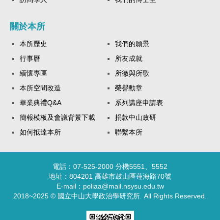
關於本所
本所歷史
我們的願景
行事曆
所友成就
緬懷專區
所徽與所歌
本所空間改造
榮譽勳章
畢業典禮Q&A
系列講座申請表
簡報模板及會議背景下載
捐款中山政研
如何抵達本所
聯繫本所
電話：07-525-2000 分機5551、5552
地址：804201 高雄市鼓山區蓮海路70號
E-mail：poliaa@mail.nsysu.edu.tw
2018~2025 © 國立中山大學政治學研究所. All Rights Reserved.