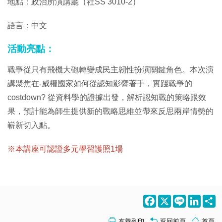
地點：政治所演講廳（社SS 3010-2）
語言：中文
活動亮點：
戰爭從只有飛機大砲轉變成民主韌性扮演關鍵角色。本次演
講聚焦在-威權國家如何從認知影響著手，實踐戰爭的
costdown? 從資料學的證據出發，解析認知戰的策略跟效
果，預計能為師生提供新的戰略思維並帶來反思兩岸情勢的
嶄新切入點。
※本講座可認證多元學習護照1場
Facebook
X
Line
LinkedI
S
友善列印
返回前頁
首頁