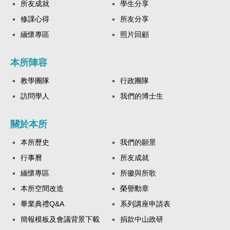
所友成就
學生分享
修課心得
所友分享
緬懷專區
照片回顧
本所陣容
教學團隊
行政團隊
訪問學人
我們的博士生
關於本所
本所歷史
我們的願景
行事曆
所友成就
緬懷專區
所徽與所歌
本所空間改造
榮譽勳章
畢業典禮Q&A
系列講座申請表
簡報模板及會議背景下載
捐款中山政研