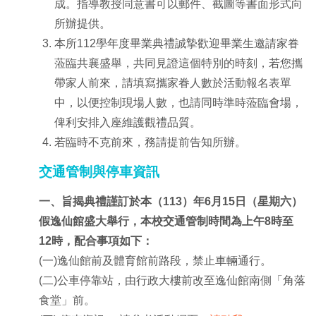
成。指導教授同意書可以郵件、截圖等書面形式向
所辦提供。
本所112學年度畢業典禮誠摯歡迎畢業生邀請家眷
蒞臨共襄盛舉，共同見證這個特別的時刻，若您攜
帶家人前來，請填寫攜家眷人數於活動報名表單
中，以便控制現場人數，也請同時準時蒞臨會場，
俾利安排入座維護觀禮品質。
若臨時不克前來，務請提前告知所辦。
交通管制與停車資訊
一、旨揭典禮謹訂於本（113）年6月15日（星期六）
假逸仙館盛大舉行，本校交通管制時間為上午8時至
12時，配合事項如下：
(一)逸仙館前及體育館前路段，禁止車輛通行。
(二)公車停靠站，由行政大樓前改至逸仙館南側「角落
食堂」前。