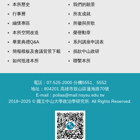
本所歷史
我們的願景
行事曆
所友成就
緬懷專區
所徽與所歌
本所空間改造
榮譽勳章
畢業典禮Q&A
系列講座申請表
簡報模板及會議背景下載
捐款中山政研
如何抵達本所
聯繫本所
電話：07-525-2000 分機5551、5552
地址：804201 高雄市鼓山區蓮海路70號
E-mail：poliaa@mail.nsysu.edu.tw
2018~2025 © 國立中山大學政治學研究所. All Rights Reserved.