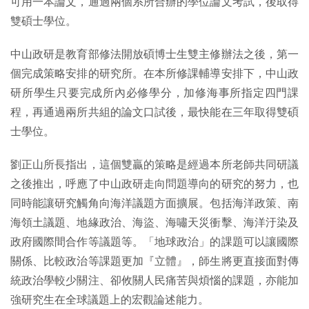
可用一本論文，通過兩個系所合辦的學位論文考試，後取得
雙碩士學位。
中山政研是教育部修法開放碩博士生雙主修辦法之後，第一
個完成策略安排的研究所。在本所修課輔導安排下，中山政
研所學生只要完成所內必修學分，加修海事所指定四門課
程，再通過兩所共組的論文口試後，最快能在三年取得雙碩
士學位。
劉正山所長指出，這個雙贏的策略是經過本所老師共同研議
之後推出，呼應了中山政研走向問題導向的研究的努力，也
同時能讓研究觸角向海洋議題方面擴展。包括海洋政策、南
海領土議題、地緣政治、海盜、海嘯天災衝擊、海洋汙染及
政府國際間合作等議題等。「地球政治」的課題可以讓國際
關係、比較政治等課題更加『立體』，師生將更直接面對傳
統政治學較少關注、卻攸關人民痛苦與煩惱的課題，亦能加
強研究生在全球議題上的宏觀論述能力。