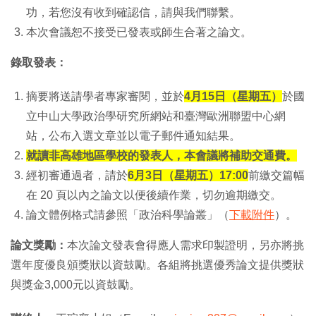
功，若您沒有收到確認信，請與我們聯繫。
本次會議恕不接受已發表或師生合著之論文。
錄取發表：
摘要將送請學者專家審閱，並於
4月15日（星期五）
於國
立中山大學政治學研究所網站和臺灣歐洲聯盟中心網
站，公布入選文章並以電子郵件通知結果。
就讀非高雄地區學校的發表人，本會議將補助交通費。
經初審通過者，請於
6月3日（星期五）17:00
前繳交篇幅
在 20 頁以內之論文以便後續作業，切勿逾期繳交。
論文體例格式請參照「政治科學論叢」（
下載附件
）。
論文獎勵：
本次論文發表會得應人需求印製證明，另亦將挑
選年度優良頒獎狀以資鼓勵。各組將挑選優秀論文提供獎狀
與獎金3,000元以資鼓勵。