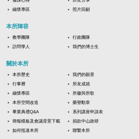
修課心得
所友分享
緬懷專區
照片回顧
本所陣容
教學團隊
行政團隊
訪問學人
我們的博士生
關於本所
本所歷史
我們的願景
行事曆
所友成就
緬懷專區
所徽與所歌
本所空間改造
榮譽勳章
畢業典禮Q&A
系列講座申請表
簡報模板及會議背景下載
捐款中山政研
如何抵達本所
聯繫本所