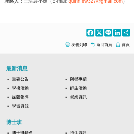
聯絡人：
王瑄襄小姐（E-mail:
quinniew327@gmail.com
）
Facebook
X
Line
LinkedI
S
友善列印
返回前頁
首頁
最新消息
重要公告
榮譽事蹟
學術活動
師生活動
媒體報導
就業資訊
學習資源
博士班
博士班特色
招生資訊